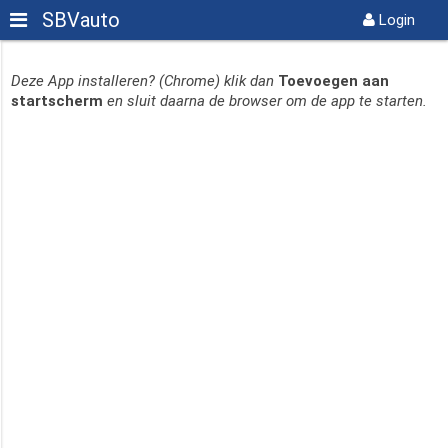
SBVauto
Login
Zum Inhalt wechseln
START
Deze App installeren? (Chrome) klik dan
Toevoegen aan
startscherm
en sluit daarna de browser om de app te starten.
MEDIA